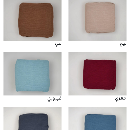
بيج
بني
خمري
فيروزي