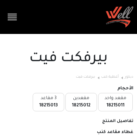
بيرفكت فيت
ديكور
أغطية كنب
بيرفكت فيت
الأحجام
مقعد واحد
مقعدين
3 مقاعد
18215013
18215012
18215011
تفاصيل المنتج
غطاء مقاعد كنب