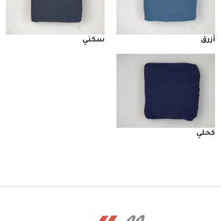
أزرق
سكني
كحلي