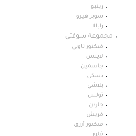
رينبو
سوبر هيرو
رابالا
مجموعة سوفتي
فيكتور تاوبي
لاينس
جاسمين
دسكي
بلاشي
تولس
جاردن
فريش
فيكتور أزرق
فلور