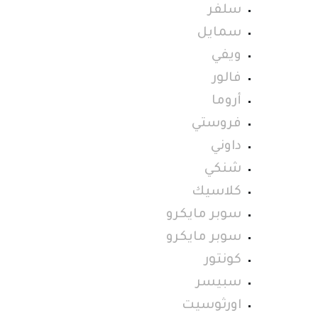
سلفر
سمايل
ويفي
فالور
أروما
فروستي
داوني
شنكي
كلاسيك
سوبر مايكرو
سوبر مايكرو
كونتور
سبيسر
اورثوسيت