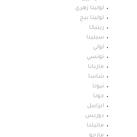
لوليتا زهري
لوليتا بيج
ريبيكا
سيلينا
لولي
توتسي
ماريانا
شاسا
تيونا
جونا
ايزابيل
دوريس
ماتيلدا
مارجو