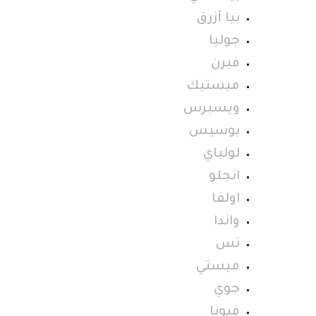
بيا أزرق
جوليا
فيرن
ميستيك
ويسبرس
بوسيس
لولباي
انجلو
اولفا
واندا
تس
ميستي
جوي
فيونا