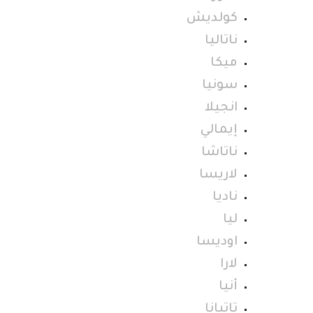
كولديش
ناتاليا
ميكا
سونيا
انجيلا
إيمالي
ناتاشا
لاريسا
ناديا
ليا
اوديسا
لارا
أنيا
تاتيانا