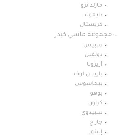
مارلد ثرو
دايموند
كريستال
مجموعة ماسي كيدز
سبيس
دولفين
أريزونا
باريس لوف
بيجاسوس
بوهو
كراون
سبيدوي
جاراج
إلينور