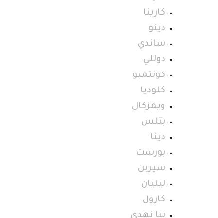
كارينا
دينو
ساندي
دوللي
كونتمبو
كلوديا
ويمزكال
بتلس
دينا
بورست
سيرين
ليليان
كارول
بيا نهدي