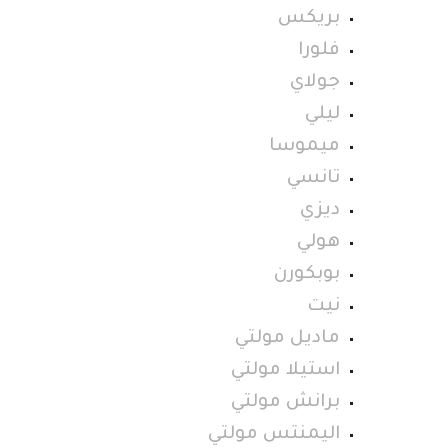
بريكس
فلورا
جولاي
ليلي
ميموسا
تانسي
ديزي
هولي
بوبكورن
نيت
ماديل مولتي
استيلا مولتي
برانش مولتي
اليمنتس مولتي