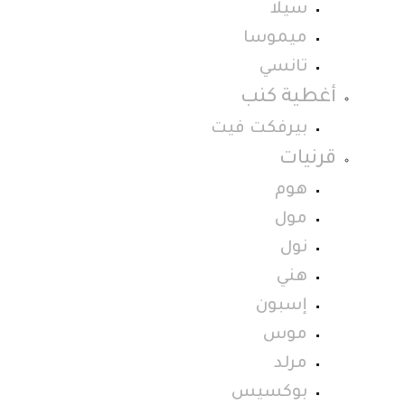
سيلا
ميموسا
تانسي
أغطية كنب
بيرفكت فيت
قرنيات
هوم
مول
نول
هني
إسبون
موس
مرلد
بوكسيس