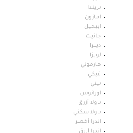
بريندا
امازون
ابيجيل
جانيت
ديبرا
لويزا
هارموني
فيكي
بيتي
اورانوس
باولا أزرق
باولا سكني
اندرا أخضر
اندرا أزرق