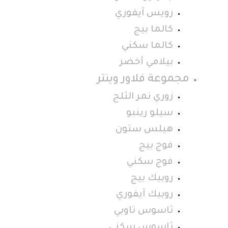
رويس آيفوري
كالما بيج
كالما سكني
بيلامي أخضر
مجموعة فلاور وينتر
زوري نمر الثلج
سيلو رينبو
هيلس ستون
فوج بيج
فوج سكني
روبيك بيج
روبيك آيفوري
ثاسوس تاوبي
ثاسوس سكني