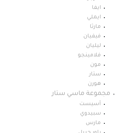
ايفا
ايملي
مارثا
فيفيان
ليليان
فلامينجو
مون
ستار
هورن
مجموعة ماسي ستار
أسيست
سبيدوي
مارس
باور جيرل