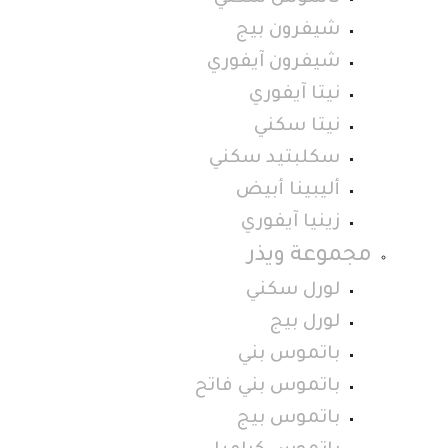
شيفرون بيج
شيفرون آيفوري
نيتا آيفوري
نيتا سكني
سكلبتيد سكني
أليبينا أبيض
زينيا آيفوري
مجموعة ويذر
لورل سكني
لورل بيج
باتموس بني
باتموس بني فاتح
باتموس بيج