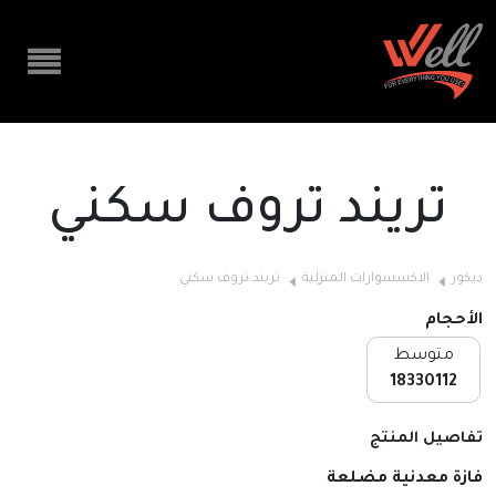
تريند تروف سكني
ديكور
الاكسسوارات المنزلية
تريند تروف سكني
الأحجام
متوسط
18330112
تفاصيل المنتج
فازة معدنية مضلعة