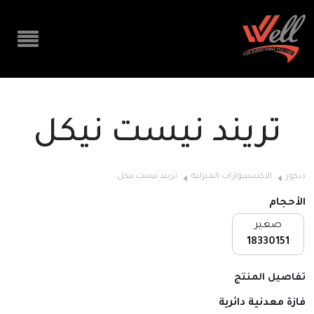
تريند نيست نيكل
ديكور
الاكسسوارات المنزلية
تريند نيست نيكل
الأحجام
صغير
18330151
تفاصيل المنتج
فازة معدنية دائرية