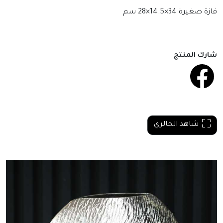
فازة صغيرة 34×14.5×28 سم
شارك المنتج
شاهد الجالري