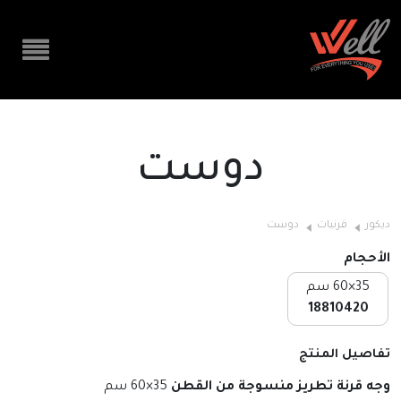
دوست
ديكور
قرنيات
دوست
الأحجام
35×60 سم
18810420
تفاصيل المنتج
وجه قرنة تطريز منسوجة من القطن
35×60 سم