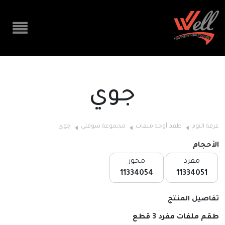
جوي
غرفة النوم
طقم أوجه ملفات
مجموعة سوفتي
جوي
الأحجام
مفرد
مجوز
11334054
11334051
تفاصيل المنتج
طقم ملفات مفرد 3 قطع