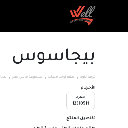
بيجاسوس
غرفة النوم
طقم أوجه ملفات
مجموعة ماسي كيدز
بيج
الأحجام
مفرد
12310511
تفاصيل المنتج