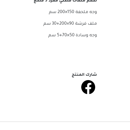
طقم ملفات قطني مفرد 3 قطع
وجه ملحفة 150×200 سم
ملف فرشة 90×200+30 سم
وجه وسادة 50×70+5 سم
شارك المنتج