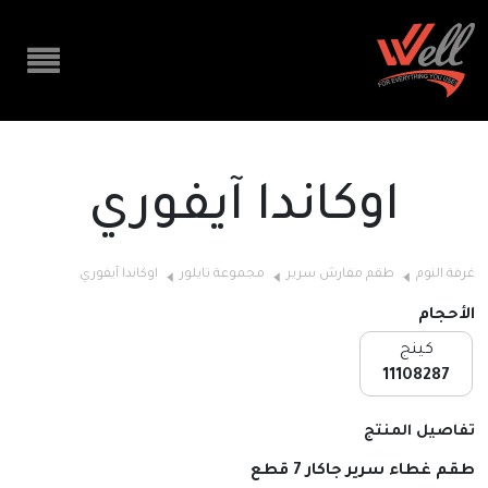
اوكاندا آيفوري
غرفة النوم
طقم مفارش سرير
مجموعة تايلور
اوكاندا آيفوري
الأحجام
كينج
11108287
تفاصيل المنتج
طقم غطاء سرير جاكار 7 قطع