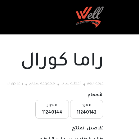
راما كورال
غرفة النوم
أغطية سرير
مجموعة سكاي
راما كورال
الأحجام
مفرد
مجوز
11240144
11240142
تفاصيل المنتج