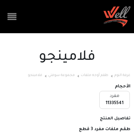
فلامينجو
غرفة النوم
طقم أوجه ملفات
مجموعة سوفتي
فلامينجو
الأحجام
مفرد
11335541
تفاصيل المنتج
طقم ملفات مفرد 3 قطع