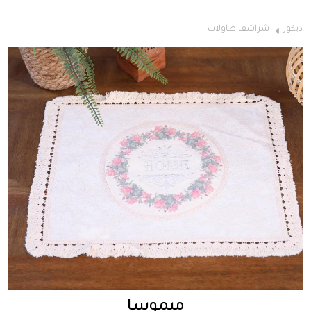
ديكور
شراشف طاولات
ميموسا