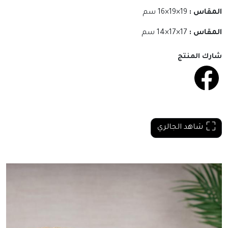
المقاس :
19×19×16 سم
المقاس :
17×17×14 سم
شارك المنتج
شاهد الجالري