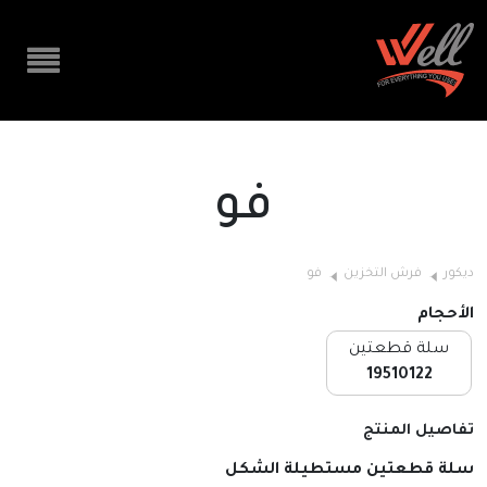
فو
ديكور
فرش التخزين
فو
الأحجام
سلة قطعتين
19510122
تفاصيل المنتج
سلة قطعتين مستطيلة الشكل