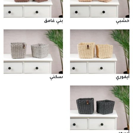
خشبي
بني غامق
آيفوري
سكني