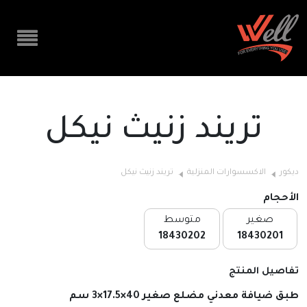
تريند زنيث نيكل
ديكور
الاكسسوارات المنزلية
تريند زنيث نيكل
الأحجام
صغير
متوسط
18430202
18430201
تفاصيل المنتج
طبق ضيافة معدني مضلع صغير 40×17.5×3 سم