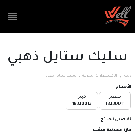
سليك ستايل ذهبي
ديكور
الاكسسوارات المنزلية
سليك ستايل ذهبي
الأحجام
صغير
كبير
18330013
18330011
تفاصيل المنتج
فازة معدنية خشنة