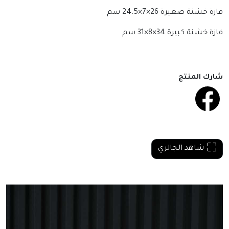
فازة خشنة صغيرة 26×7×24.5 سم
فازة خشنة كبيرة
34×8×31 سم
شارك المنتج
شاهد الجالري