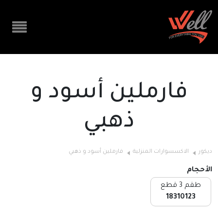
فارملين أسود و
ذهبي
ديكور
الاكسسوارات المنزلية
فارملين أسود و ذهبي
الأحجام
طقم 3 قطع
18310123