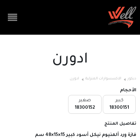
ادورن
ديكور
الاكسسوارات المنزلية
ادورن
الأحجام
كبير
صغير
18300152
18300151
تفاصيل المنتج
فازة ورد ألمنيوم نيكل أسود كبير 15×15×48 سم