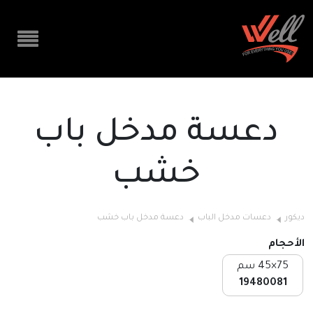
دعسة مدخل باب
خشب
ديكور
دعسات مدخل الباب
دعسة مدخل باب خشب
الأحجام
75×45 سم
19480081