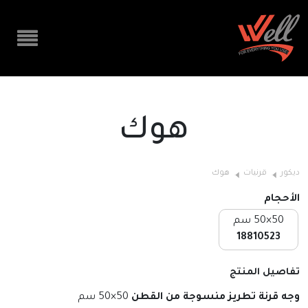
هوك
ديكور
قرنيات
هوك
الأحجام
50×50 سم
18810523
تفاصيل المنتج
وجه قرنة تطريز منسوجة من القطن
50×50 سم