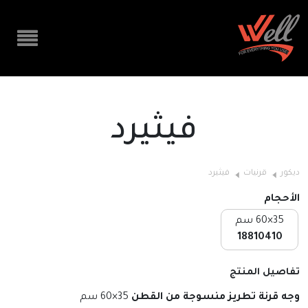
فيثيرد
ديكور
قرنيات
فيثيرد
الأحجام
35×60 سم
18810410
تفاصيل المنتج
وجه قرنة تطريز منسوجة من القطن
35×60 سم