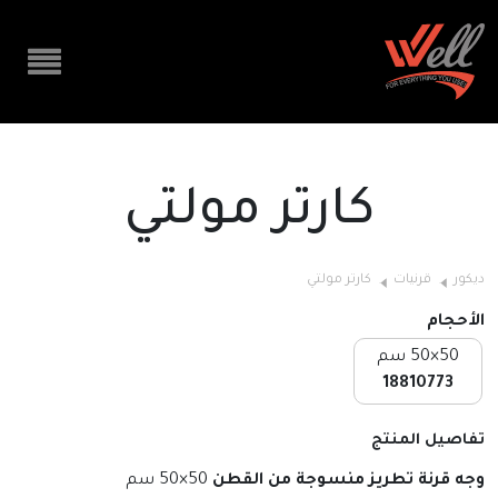
كارتر مولتي
ديكور
قرنيات
كارتر مولتي
الأحجام
50×50 سم
18810773
تفاصيل المنتج
وجه قرنة تطريز منسوجة من القطن
50×50 سم