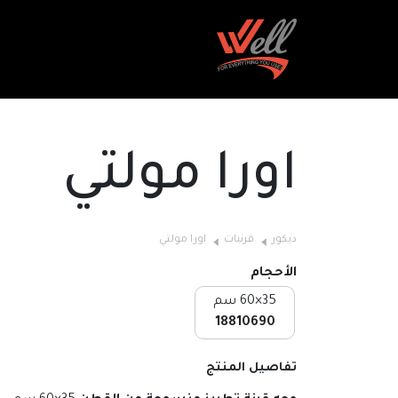
اورا مولتي
ديكور
قرنيات
اورا مولتي
الأحجام
35×60 سم
18810690
تفاصيل المنتج