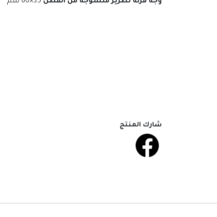
وجه قرنة تطريز منسوجة من القطن
35×60 سم
شارك المنتج