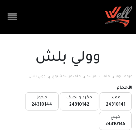
وولي بلش
غرفة النوم
ملفات الفرشة
ملف فرشة شتوي
وولي بلش
الأحجام
مفرد
مفرد و نصف
مجوز
24310144
24310142
24310141
كينج
24310145