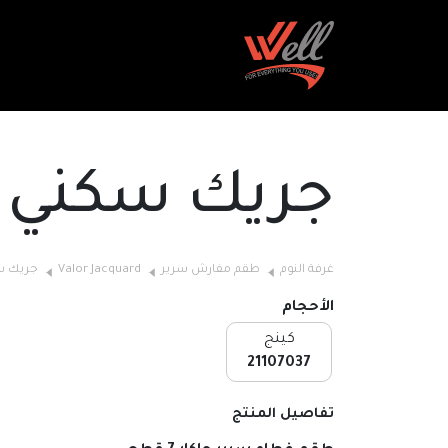
جريك سكني
غرفة النوم
طقم مفارش سرير
Valor Jacquard
جريك س
الأحجام
كينج
21107037
تفاصيل المنتج