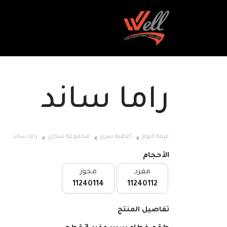
راما ساند
غرفة النوم
أغطية سرير
مجموعة سكاي
راما ساند
الأحجام
مفرد
مجوز
11240114
11240112
تفاصيل المنتج