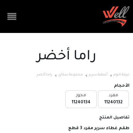
راما أخضر
غرفة النوم
أغطية سرير
مجموعة سكاي
راما أخضر
الأحجام
مفرد
مجوز
11240134
11240132
تفاصيل المنتج
طقم غطاء سرير مفرد 3
قطع