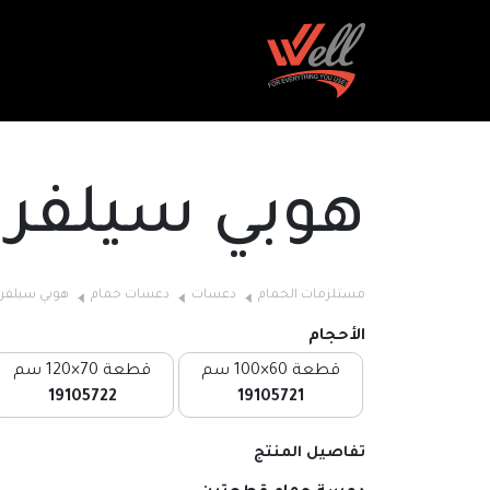
هوبي سيلفر
مستلزمات الحمام
دعسات
دعسات حمام
هوبي سيلفر
الأحجام
قطعة 60×100 سم
قطعة 70×120 سم
19105722
19105721
تفاصيل المنتج