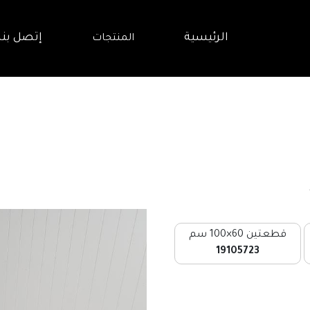
الرئيسية
إتصل بنا
المنتجات
قطعتين 60×100 سم
19105723