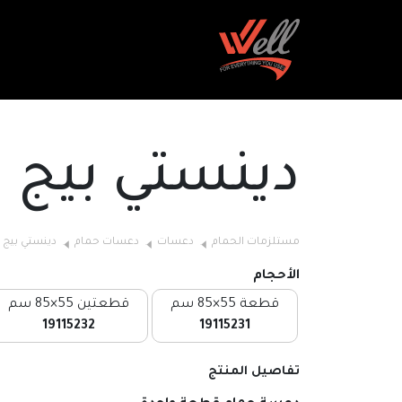
دينستي بيج
مستلزمات الحمام
دعسات
دعسات حمام
دينستي بيج
الأحجام
قطعة 55×85 سم
قطعتين 55×85 سم
19115232
19115231
تفاصيل المنتج