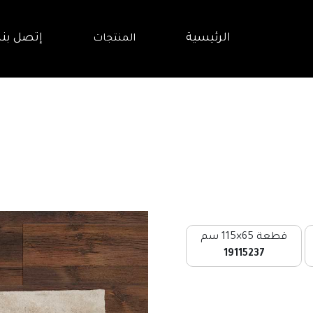
الرئيسية
إتصل بنا
المنتجات
قطعة 65×115 سم
19115237