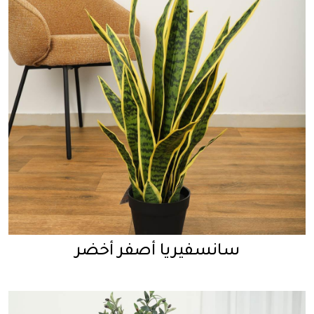
سانسفيريا أصفر أخضر