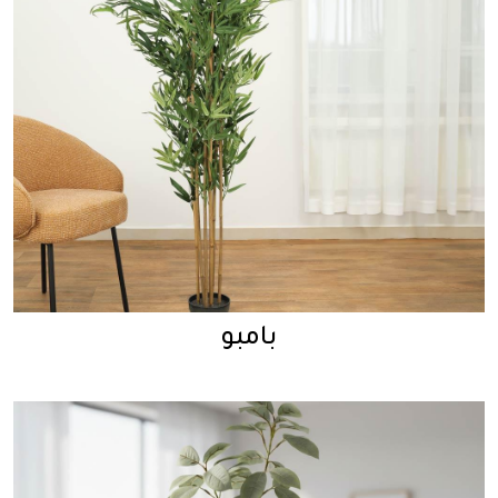
بامبو