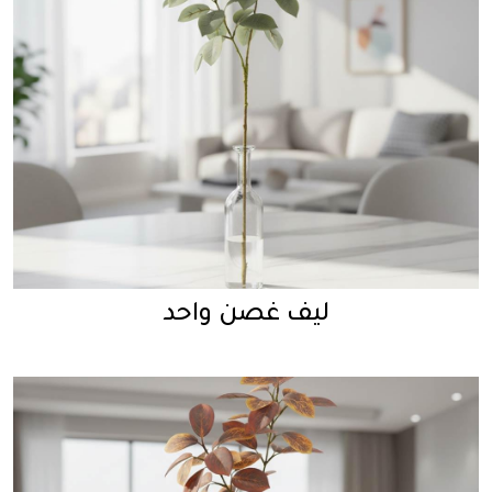
ليف غصن واحد