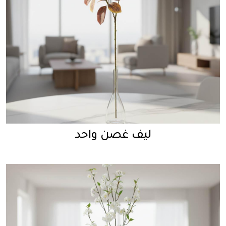
ليف غصن واحد